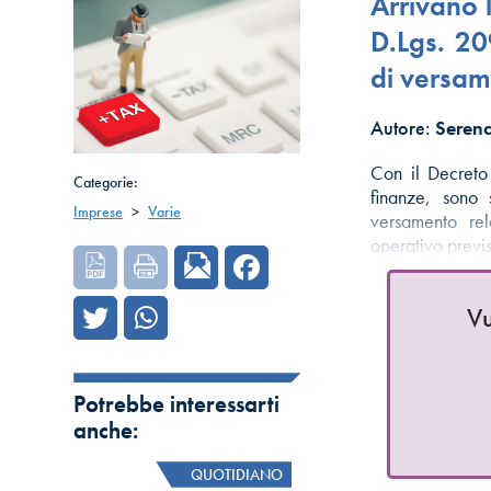
Arrivano l
D.Lgs. 20
di versam
Autore:
Serena
Con il Decreto
Categorie:
finanze, sono 
Imprese
>
Varie
versamento re
operativo previ
Vu
Potrebbe interessarti
anche:
QUOTIDIANO