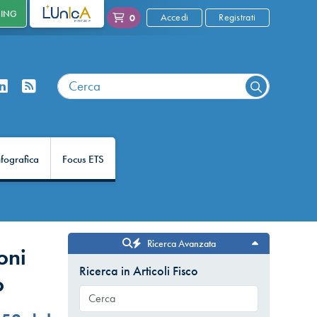
NING
L'UNICA
Accedi
Registrati
0
nfografica
Focus ETS
Ricerca Avanzata
oni
Ricerca in Articoli Fisco
o