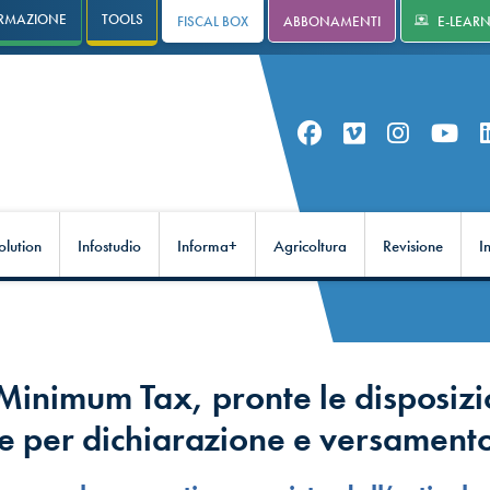
RMAZIONE
TOOLS
FISCAL BOX
ABBONAMENTI
E-LEAR
olution
Infostudio
Informa+
Agricoltura
Revisione
I
Minimum Tax, pronte le disposizi
ve per dichiarazione e versament