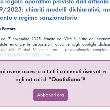
e regole operative previste dall’articolo
9/2023: chiariti modelli dichiarativi, m
ento e regime sanzionatorio
 Pastore
 del 7 novembre 2025, firmato dal Vice Ministro dell’econom
state emanate le disposizioni attuative sugli obblighi dichiar
lativi alla Global Minimum Tax. Il provvedimento completa
sto dall’articolo 53 del Decreto…
oi avere accesso a tutti i contenuti riservati e
agli articoli di "
Quotidiano
"?
Abbonati ora