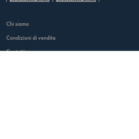
Chi siamo
Condizioni di vendita
Contatti
FisCALL Updates
Shop
Fiscal Box
Play Solution