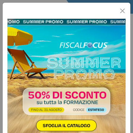
Home
Quotidiano
Il Quotidiano
Articoli Fisco
19 aprile 2025
Categorie:
Isa
>
Varie
ISA 2025, pubblicato il decreto in
Gazzetta Ufficiale
Approvazione e modalità di
applicazione degli Indici Sintetici di
Affidabilità Fiscale per il periodo
d'imposta 2024