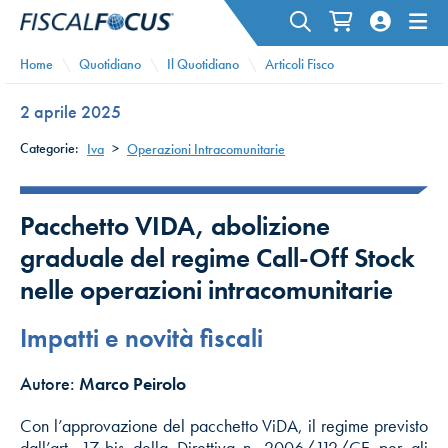
Home
Quotidiano
Il Quotidiano
Articoli Fisco
2 aprile 2025
Categorie:
Iva
>
Operazioni Intracomunitarie
Pacchetto VIDA, abolizione
graduale del regime Call-Off Stock
nelle operazioni intracomunitarie
Impatti e novità fiscali
Autore:
Marco Peirolo
Con l’approvazione del pacchetto ViDA, il regime previsto
dall’art. 17-bis della Direttiva n. 2006/112/CE per gli