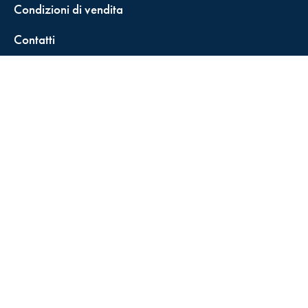
Condizioni di vendita
Contatti
FisCALL Updates
Shop
Fiscal Box
Play Solution
Abbonamenti