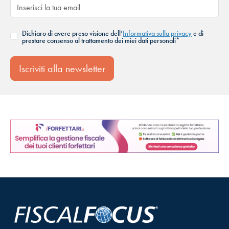
Dichiaro di avere preso visione dell’
Informativa sulla privacy
e di
prestare consenso al trattamento dei miei dati personali*
Iscriviti alla newsletter