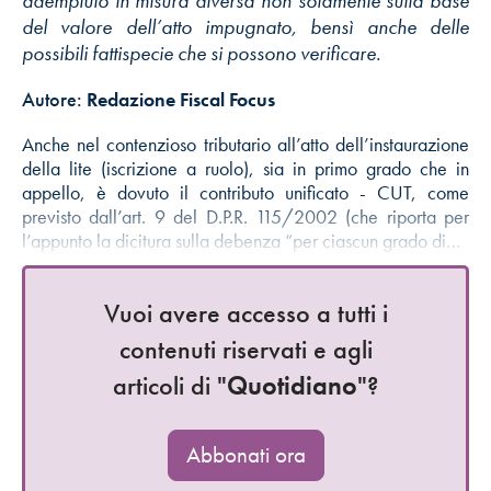
adempiuto in misura diversa non solamente sulla base
del valore dell’atto impugnato, bensì anche delle
possibili fattispecie che si possono verificare.
Autore:
Redazione Fiscal Focus
Anche nel contenzioso tributario all’atto dell’instaurazione
della lite (iscrizione a ruolo), sia in primo grado che in
appello, è dovuto il contributo unificato - CUT, come
previsto dall’art. 9 del D.P.R. 115/2002 (che riporta per
l’appunto la dicitura sulla debenza “per ciascun grado di…
Vuoi avere accesso a tutti i
contenuti riservati e agli
articoli di "
Quotidiano
"?
Abbonati ora