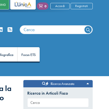
NING
L'UNICA
Accedi
Registrati
0
nfografica
Focus ETS
Ricerca Avanzata
a la
Ricerca in Articoli Fisco
lo