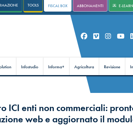
RMAZIONE
TOOLS
FISCAL BOX
ABBONAMENTI
E-LEAR
olution
Infostudio
Informa+
Agricoltura
Revisione
I
o ICI enti non commerciali: pront
azione web e aggiornato il modu