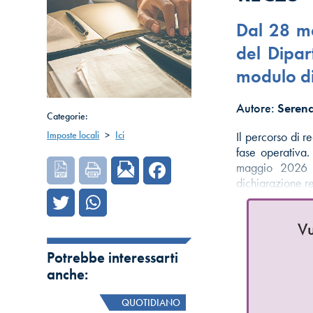
Dal 28 ma
del Dipar
modulo di
Autore:
Serena
Categorie:
Imposte locali
>
Ici
Il percorso di r
fase operativa.
maggio 2026 -
dichiarazione r
Vu
Potrebbe interessarti
anche:
QUOTIDIANO