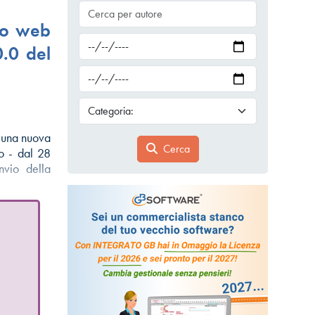
io web
0.0 del
n una nuova
Cerca
to - dal 28
nvio della