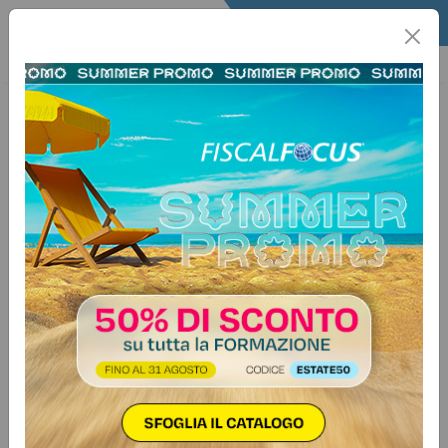
Home
Quotidiano
Il Quotidiano
Articoli Lavoro
30 aprile 2026
Categorie:
Previdenza e lavoro
>
Inail
Infortuni sul lavoro, istruzioni Inail
per la gestione della certificazione
medica
Indicazioni valide anche per la
malattia professionale
Autore:
Redazione Fiscal Focus