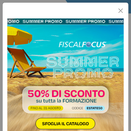
Home
Quotidiano
Il Quotidiano
Articoli Lavoro
25 maggio 2026
Categorie:
Previdenza e lavoro
>
CCNL
Nella busta paga di maggio
debutta il codice CNEL del CCNL
applicato: cosa cambia
Il D.L. n. 62/2026 modifica la legge
sul prospetto paga e impone
l’indicazione del codice
alfanumerico CNEL nel cedolino e