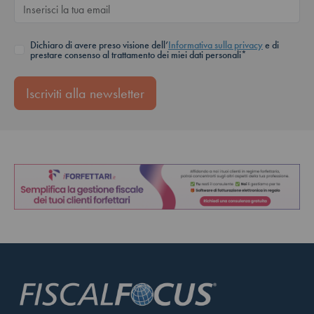
Dichiaro di avere preso visione dell’
Informativa sulla privacy
e di
prestare consenso al trattamento dei miei dati personali*
Iscriviti alla newsletter