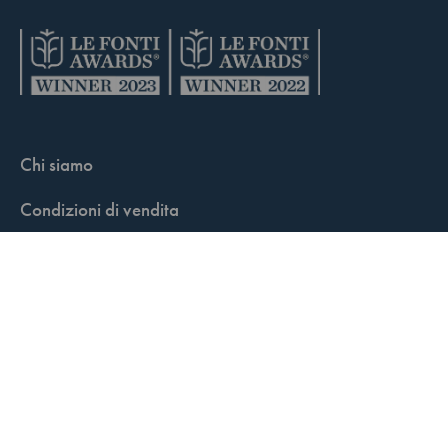
Chi siamo
Condizioni di vendita
Contatti
FisCALL Updates
Shop
Fiscal Box