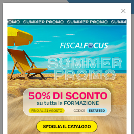
Home
Quotidiano
Il Quotidiano
Articoli Legali
17 marzo 2026
Categorie:
Contenzioso
>
Varie
Fondo PMI: la falsa
documentazione ai fini della
garanzia integra la truffa
aggravata
La garanzia pubblica rilasciata a
sostegno di un finanziamento
bancario integra un’utilità