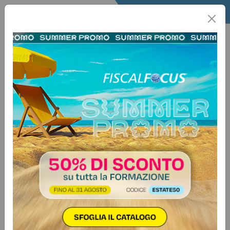
Home
Quotidiano
Il Quotidiano
Editoriali
26 ottobre 2015
L'Agenda Fiscale sostituisce il
Commercialista?
A cura di Antonio Gigliotti
Qualche giorno fa leggevo la pubblicità su una fantomatica
AGENDA FISCALE : la copertina oltre a riportare in sintesi
il contenuto (adempimenti scadenze ecc) chiudeva con la
frase:
“CON QUESTA AGENDA SULLA SCRIVANIA NON HAI
PIÙ BISOGNO DEL COMMERCIALISTA!”.
Beh che dire?!?!