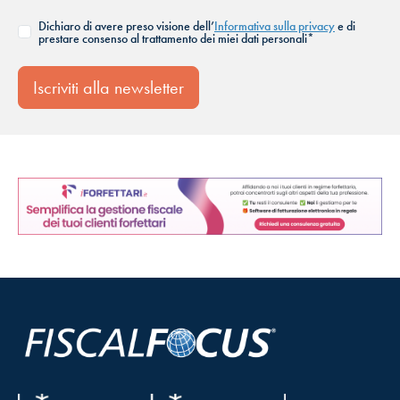
Dichiaro di avere preso visione dell’
Informativa sulla privacy
e di
prestare consenso al trattamento dei miei dati personali*
Iscriviti alla newsletter