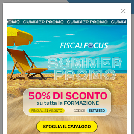
Home
Quotidiano
Il Quotidiano
Articoli Fisco
15 maggio 2026
Categorie:
Isa
>
Varie
Versamenti ISA, caos per il
software in ritardo: possibile rinvio
dal 30 giugno al 20 luglio
Dopo il rilascio tardivo del software
“Il tuo ISA 2026 CPB” e il nuovo
calendario del concordato
preventivo biennale, imprese,