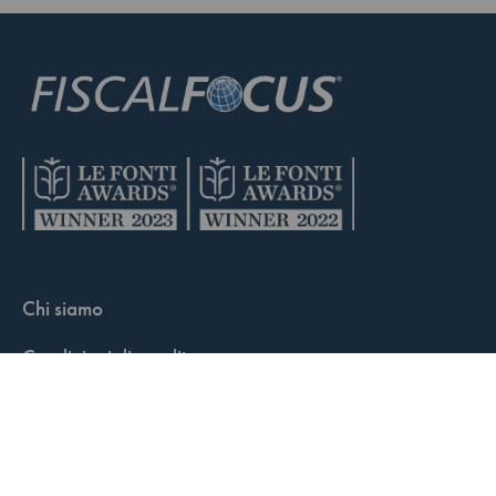
Chi siamo
Condizioni di vendita
Contatti
FisCALL Updates