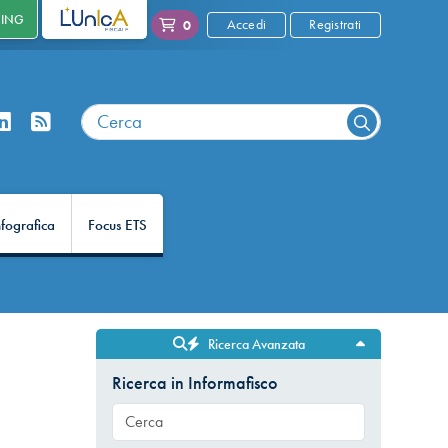
NING
L'UNICA
Accedi
Registrati
0
nfografica
Focus ETS
Ricerca Avanzata
Ricerca in Informafisco