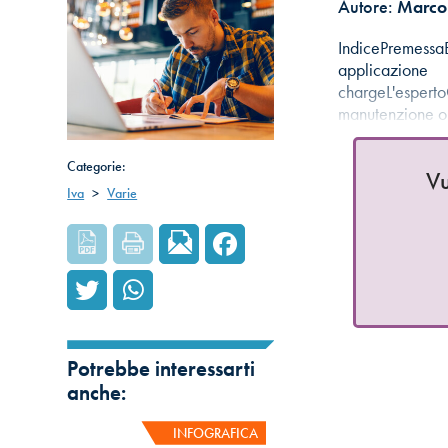
Autore:
Marco 
IndicePremessaB
applicazio
chargeL'espertoC
manutenzione or
Categorie:
Vu
Iva
>
Varie
Potrebbe interessarti
anche:
INFOGRAFICA