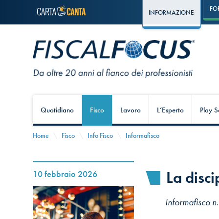
FO
INFORMAZIONE
Quotidiano
Fisco
Lavoro
L’Esperto
Play S
Home
Fisco
Info Fisco
Informafisco
La disci
10 febbraio 2026
Informafisco n