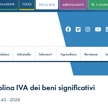
RMAZIONE
TOOLS
FISCAL BOX
ABBONAMENTI
E-LEAR
olution
Infostudio
Informa+
Agricoltura
Revisione
I
plina IVA dei beni significativi
. 42 - 2026