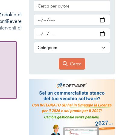
Modalità di
iRevere
terventi di
Cerca