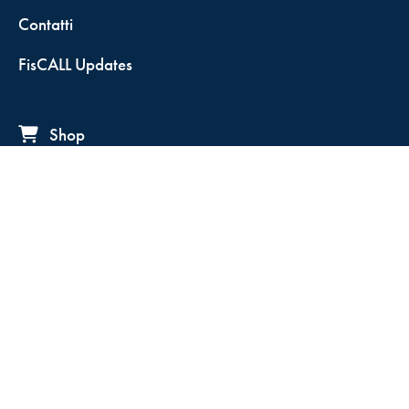
Contatti
FisCALL Updates
Shop
Fiscal Box
Play Solution
Abbonamenti
Servizio clienti