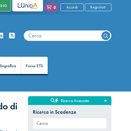
NING
L'UNICA
Accedi
Registrati
0
nfografica
Focus ETS
Ricerca Avanzata
do di
Ricerca in Scadenze