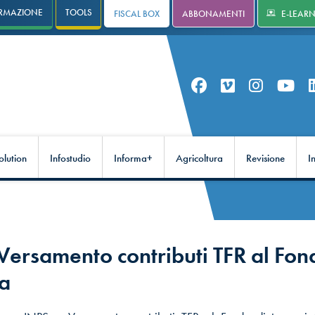
RMAZIONE
TOOLS
FISCAL BOX
ABBONAMENTI
E-LEAR
olution
Infostudio
Informa+
Agricoltura
Revisione
I
Versamento contributi TFR al Fon
ia