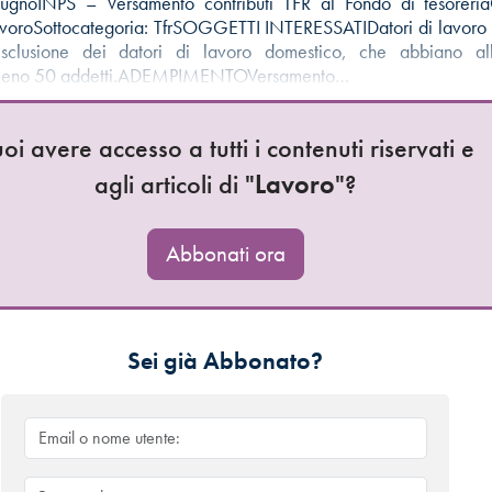
gnoINPS – Versamento contributi TFR al Fondo di tesoreria
avoroSottocategoria: TfrSOGGETTI INTERESSATIDatori di lavoro d
esclusione dei datori di lavoro domestico, che abbiano al
meno 50 addetti.ADEMPIMENTOVersamento…
oi avere accesso a tutti i contenuti riservati e
agli articoli di "
Lavoro
"?
Abbonati ora
Sei già Abbonato?