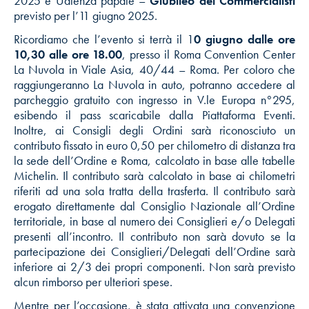
2025 e Udienza papale –
Giubileo dei Commercialisti
previsto per l’11 giugno 2025.
Ricordiamo che l’evento si terrà il 1
0 giugno dalle ore
10,30 alle ore 18.00
, presso il Roma Convention Center
La Nuvola in Viale Asia, 40/44 – Roma. Per coloro che
raggiungeranno La Nuvola in auto, potranno accedere al
parcheggio gratuito con ingresso in V.le Europa n°295,
esibendo il pass scaricabile dalla Piattaforma Eventi.
Inoltre, ai Consigli degli Ordini sarà riconosciuto un
contributo fissato in euro 0,50 per chilometro di distanza tra
la sede dell’Ordine e Roma, calcolato in base alle tabelle
Michelin. Il contributo sarà calcolato in base ai chilometri
riferiti ad una sola tratta della trasferta. Il contributo sarà
erogato direttamente dal Consiglio Nazionale all’Ordine
territoriale, in base al numero dei Consiglieri e/o Delegati
presenti all’incontro. Il contributo non sarà dovuto se la
partecipazione dei Consiglieri/Delegati dell’Ordine sarà
inferiore ai 2/3 dei propri componenti. Non sarà previsto
alcun rimborso per ulteriori spese.
Mentre per l’occasione, è stata attivata una convenzione