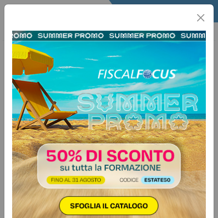
Home
Quotidiano
Il Quotidiano
Articoli Fisco
20 novembre 2017
Categorie:
Iva
>
Adempimenti
Addio stampa IVA Acquisti e Fatture
Emesse, Spesometro più leggero.
Con il maxiemendamento qualcosa
(ma non troppo) cambia in senso
positivo
Autore:
Sandra Pennacini