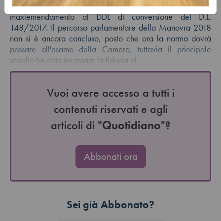
E' stato approvato il 16 novembre in Senato il
maxiemendamento al DDL di conversione del D.L.
148/2017. Il percorso parlamentare della Manovra 2018
non si è ancora concluso, posto che ora la norma dovrà
passare all'esame della Camera, tuttavia il principale
scoglio ha visto incassare la fiducia al…
Vuoi avere accesso a tutti i
contenuti riservati e agli
articoli di "
Quotidiano
"?
Abbonati ora
Sei già Abbonato?