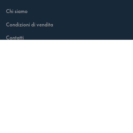
Chi siamo
Condizioni di vendita
Contatti
FisCALL Updates
Shop
Fiscal Box
Play Solution
Abbonamenti