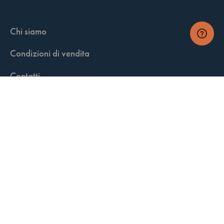
Chi siamo
Condizioni di vendita
Contatti
FisCALL Updates
Shop
Fiscal Box
Play Solution