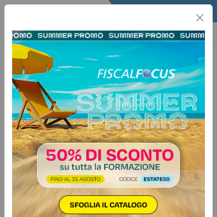
Home
Quotidiano
Il Quotidiano
Articoli Fisco
9 luglio 2026
Categorie:
Antiriciclaggio
>
Varie
Antiriciclaggio, nuove regole per il
registro dei titolari effettivi
Registro dei titolari effettivi: il D.Lgs.
n. 122/2026 riscrive la disciplina
dell'accesso
Autore:
Redazione Fiscal Focus