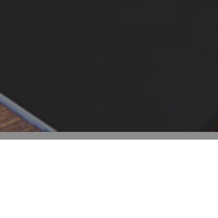
Rimani aggiornato!
Iscriviti
gratuitamente
alla nostra newsletter, e ricevi
quotidianamente le notizie che la redazione ha
preparato per te.