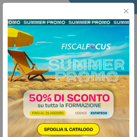
Home
Quotidiano
Altre tematiche
Infoprofessioni
22 aprile 2026
Categorie:
Antiriciclaggio
>
Varie
Antiriciclaggio, Registro dei titolari
effettivi e adeguata verifica: il
doppio binario del nuovo modello
europeo
Nel riassetto dell’antiriciclaggio Ue,
il Registro della titolarità effettiva si
conferma un punto centrale per la