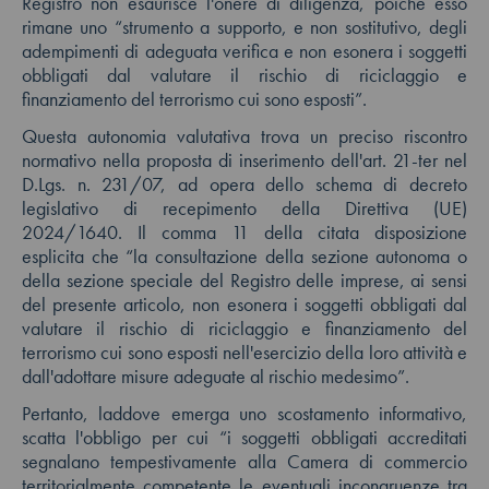
Registro non esaurisce l'onere di diligenza, poiché esso
rimane uno “strumento a supporto, e non sostitutivo, degli
adempimenti di adeguata verifica e non esonera i soggetti
obbligati dal valutare il rischio di riciclaggio e
finanziamento del terrorismo cui sono esposti”.
Questa autonomia valutativa trova un preciso riscontro
normativo nella proposta di inserimento dell'art. 21-ter nel
D.Lgs. n. 231/07, ad opera dello schema di decreto
legislativo di recepimento della Direttiva (UE)
2024/1640. Il comma 11 della citata disposizione
esplicita che “la consultazione della sezione autonoma o
della sezione speciale del Registro delle imprese, ai sensi
del presente articolo, non esonera i soggetti obbligati dal
valutare il rischio di riciclaggio e finanziamento del
terrorismo cui sono esposti nell'esercizio della loro attività e
dall'adottare misure adeguate al rischio medesimo”.
Pertanto, laddove emerga uno scostamento informativo,
scatta l'obbligo per cui “i soggetti obbligati accreditati
segnalano tempestivamente alla Camera di commercio
territorialmente competente le eventuali incongruenze tra