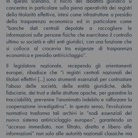
In questo scenario, il fulcro del dibattito giuridico si
concentra in particolare sulla piena operatività dei registri
della titolarità effettiva, intesi come infrastrutture a presidio
della trasparenza economica ed in particolare come
“banche dati centrali deputate a raccogliere le
informazioni sulle persone fisiche che esercitano il controllo
ultimo su società e altri enti giuridici, con una funzione che
si colloca al crocevia tra esigenze di trasparenza
economica e presidio antiriciclaggio”.
Il legislatore nazionale, recependo gli orientamenti
europei, ribadisce che “i registri centrali nazionali dei
titolari effettivi [...] sono strumenti essenziali per contrastare
l'abuso delle società, delle entità giuridiche, delle
fiduciarie, dei trust e delle strutture opache, per garantire la
tracciabilità, prevenire l'anonimato indebito e rafforzare la
cooperazione investigativa”. In questo senso, l'evoluzione
normativa trasforma tali archivi in “nodi essenziali del
nuovo sistema antiriciclaggio europeo”, garantendo un
“accesso immediato, non filtrato, diretto e libero alle
informazioni” non solo alle autorità nazionali classiche ma