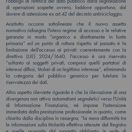
l'obbligo di rettifica del dato pubblico dalla segnalazione
di operazioni sospette ovvero, laddove opportuno, dal
dovere di astensione ex art.42 del decreto antiriciclaggio.
Anzitutto occorre sottolineare che il nuovo assetto
normativo ridisegna l'intero regime di accesso e le relative
garanzie in modo “organico e direttamente in fonte
primaria” ed un punto di rottura rispetto al passato è la
limitazione dell'accesso ai privati: coerentemente con la
direttiva (UE) 2024/1640, l'accesso è ora riservato
“soltanto ai soggetti privati, compresi quelli portatori di
interessi diffusi, titolari di un legittimo interesse”, eliminando
la categoria del pubblico generico per tutelare la
riservatezza dei dati.
Altro aspetto rilevante riguarda è che la rilevazione di una
divergenza non attiva automatismi segnaletici verso l'Unità
di Informazione Finanziaria, né impone l'astensione
immediata dalla prestazione professionale in quanto, come
chiarito dalla disciplina in rassegna, “la mera difformità tra
le informazioni sulla titolarità effettiva ottenute dal Registro
e quelle acquisite dal soggetto obbligato in sede di