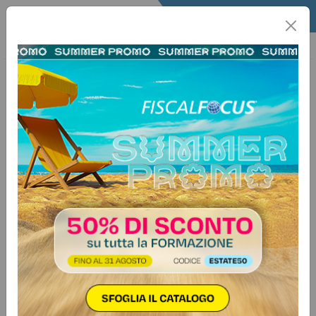
Home
Quotidiano
Il Quotidiano
Articoli Fisco
12 marzo 2026
Categorie:
Antiriciclaggio
>
Varie
Registro titolari effettivi, cambia
l’accesso ai dati: il CdM approva il
decreto sulla direttiva UE
antiriciclaggio
Nuove regole su accesso e
consultazione della titolarità
effettiva nel Registro delle imprese