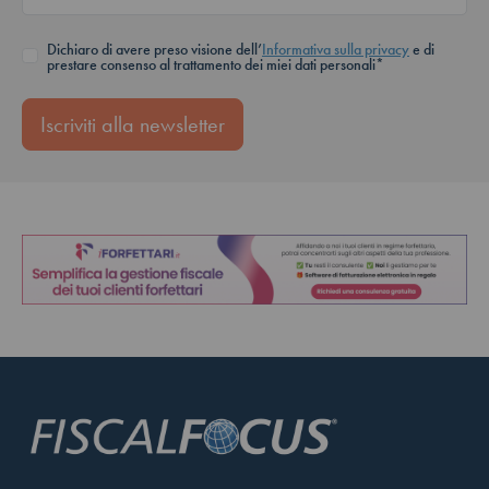
Dichiaro di avere preso visione dell’
Informativa sulla privacy
e di
prestare consenso al trattamento dei miei dati personali*
Iscriviti alla newsletter