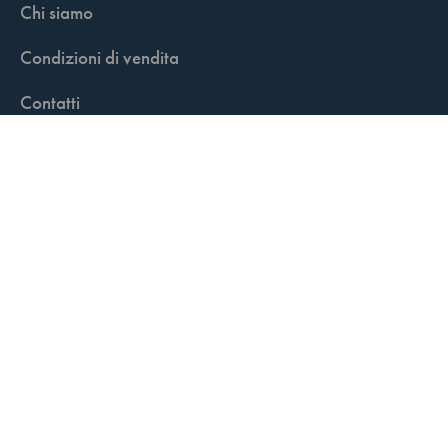
Chi siamo
Condizioni di vendita
Contatti
FisCALL Updates
Shop
Fiscal Box
Play Solution
Abbonamenti