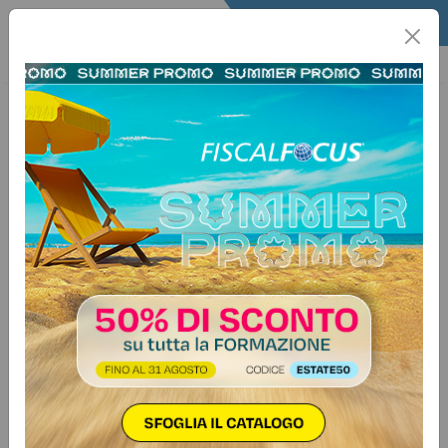
Home
Quotidiano
Il Quotidiano
Articoli Fisco
17 ottobre 2025
Categorie:
Dichiarazione
>
Modello Redditi 2025
Bonus tredicesima: come richiederlo
nella dichiarazione dei redditi 2025
Come inserire il bonus tredicesima
nel modello REDDITI PF 2025 se non
è stato erogato dal datore di lavoro
Autore:
Serena Pastore