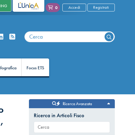
NING
L'UNICA
Accedi
Registrati
0
nfografica
Focus ETS
Ricerca Avanzata
o
Ricerca in Articoli Fisco
,