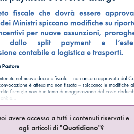
eto fiscale che dovrà essere approva
dei Ministri spiccano modifiche su riport
incentivi per nuove assunzioni, prorog
oni dallo split payment e l’este
sione contabile a logistica e trasporti.
 Pastore
ontenute nel nuovo decreto fiscale – non ancora approvato dal Co
i convocazione è attesa ma non fissata – spiccano: le modifiche a
rdite fiscali;le novità in tema di maggiorazione del costo deducib
ioni;la…
oi avere accesso a tutti i contenuti riservati e
agli articoli di "
Quotidiano
"?