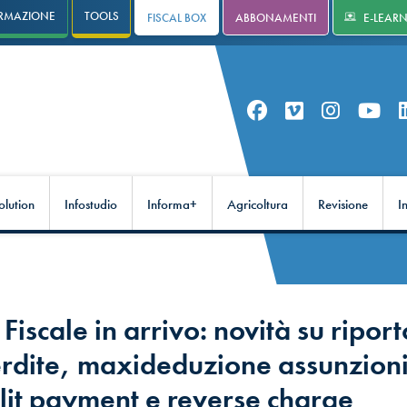
RMAZIONE
TOOLS
FISCAL BOX
ABBONAMENTI
E-LEAR
olution
Infostudio
Informa+
Agricoltura
Revisione
I
Fiscale in arrivo: novità su riport
erdite, maxideduzione assunzioni
lit payment e reverse charge