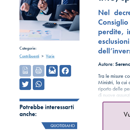
Nel decr
Consiglio 
perdite, 
esclusi
Categorie:
dell’inver
Contribuenti
>
Varie
Autore:
Serena
Tra le misure c
Ministri, la cu
riporto delle pe
di nuove assunz
Potrebbe interessarti
Vu
anche:
QUOTIDIANO