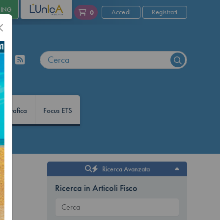
NING
L'UNICA
Accedi
Registrati
0
nfografica
Focus ETS
Ricerca Avanzata
da
Ricerca in Articoli Fisco
à,