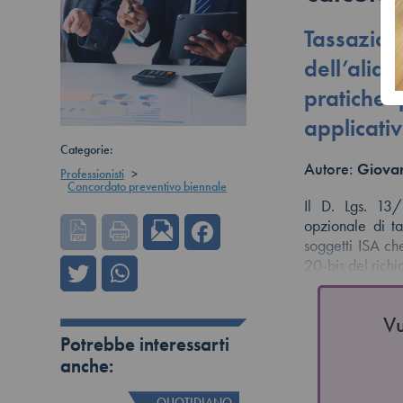
Tassazi
dell’aliq
pratiche
applicati
Categorie:
Autore:
Giovan
Professionisti
>
Concordato preventivo biennale
Il D. Lgs. 13
opzionale di ta
soggetti ISA ch
20-bis del rich
Vu
Potrebbe interessarti
anche:
QUOTIDIANO