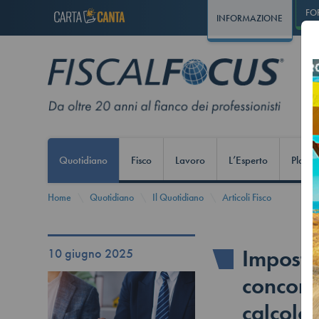
FO
INFORMAZIONE
Quotidiano
Fisco
Lavoro
L’Esperto
Play S
Home
Quotidiano
Il Quotidiano
Articoli Fisco
Imposta
10 giugno 2025
concord
calcolo 