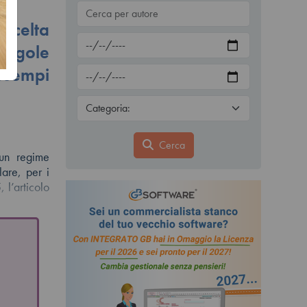
celta
 regole
esempi
Cerca
 un regime
lare, per i
 l’articolo