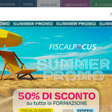
RMAZIONE
TOOLS
FISCAL BOX
ABBONAMENTI
E-LEAR
olution
Infostudio
Informa+
Agricoltura
Revisione
I
 sostitutiva sul maggior reddito 
ato preventivo biennale: modalit
e limiti per i soggetti ISA