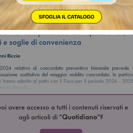
one per il biennio 2024-2025: s
uota in base all’affidabilità fiscale,
 per la compilazione del quadro CP, 
vi e soglie di convenienza
ni Riccio
/2024 relativo al concordato preventivo biennale prevede
ssazione sostitutiva del maggior reddito concordato. In partico
e hanno aderito al patto con il Fisco per il periodo 2024 - 2025,
iamato decreto…
oi avere accesso a tutti i contenuti riservati e
agli articoli di "
Quotidiano
"?