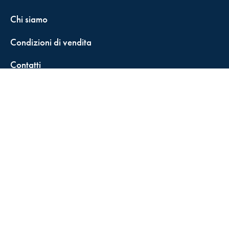
Chi siamo
Condizioni di vendita
Contatti
FisCALL Updates
Shop
Fiscal Box
Play Solution
Abbonamenti