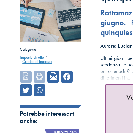
Rottamaz
giugno. 
quinquie
Autore:
Lucia
Categorie:
Imposte dirette
>
Ultimi giorni p
Credito di imposta
scadenza lo sco
entro lunedì 9 
differimenti in…
Vu
Potrebbe interessarti
anche:
INFOSTUDIO