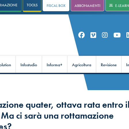
RMAZIONE
TOOLS
FISCAL BOX
ABBONAMENTI
E-LEAR
olution
Infostudio
Informa+
Agricoltura
Revisione
I
zione quater, ottava rata entro i
 Ma ci sarà una rottamazione
es?