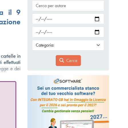
a il 9
azione
cartelle in
Cerca
 effettuati
legge e dei