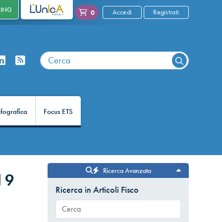
NING
L'UNICA
Accedi
Registrati
0
nfografica
Focus ETS
Ricerca Avanzata
l 9
Ricerca in Articoli Fisco