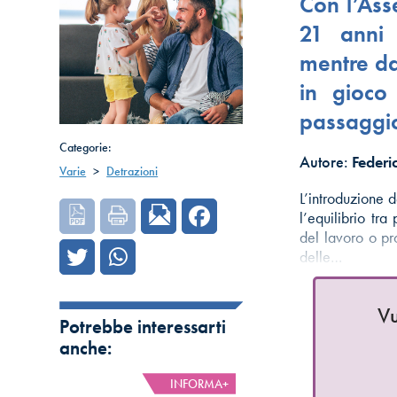
Con l’Asse
21 anni 
mentre da
in gioco 
passaggio
Categorie:
Autore:
Federi
Varie
>
Detrazioni
L’introduzione d
l’equilibrio tra 
del lavoro o pro
delle…
Vu
Potrebbe interessarti
anche:
INFORMA+