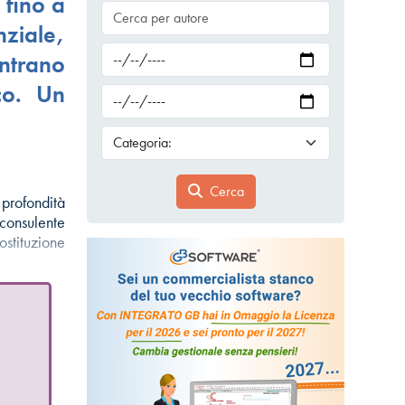
 fino a
ziale,
ntrano
ico. Un
Cerca
n profondità
l consulente
ostituzione