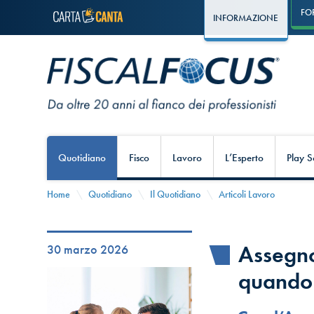
FO
INFORMAZIONE
Quotidiano
Fisco
Lavoro
L’Esperto
Play S
Home
Quotidiano
Il Quotidiano
Articoli Lavoro
Assegno 
30 marzo 2026
quando t