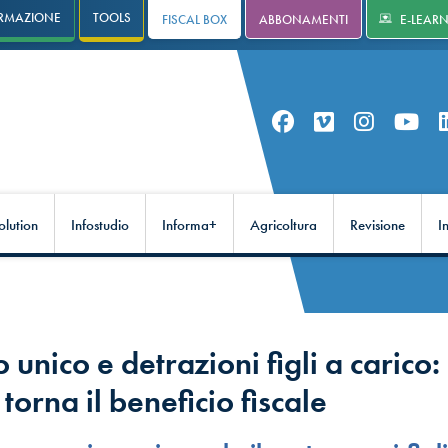
RMAZIONE
TOOLS
FISCAL BOX
ABBONAMENTI
E-LEAR
olution
Infostudio
Informa+
Agricoltura
Revisione
I
unico e detrazioni figli a carico:
orna il beneficio fiscale