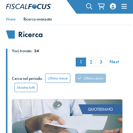
Home
Ricerca avanzata
Ricerca
Voci trovate:
24
Next
1
2
3
Ultimo mese
Ultimo anno
Cerca nel periodo:
Mostra tutti
QUOTIDIANO