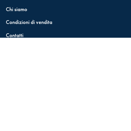
Chi siamo
Condizioni di vendita
Contatti
FisCALL Updates
Shop
Fiscal Box
Play Solution
Abbonamenti