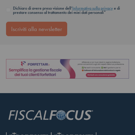
Dichiaro di avere preso visione dell’
Informativa sulla privacy
e di
prestare consenso al trattamento dei miei dati personali*
Iscriviti alla newsletter