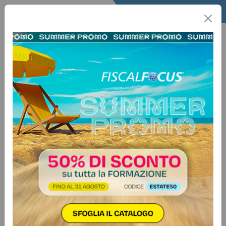
Home
Quotidiano
Il Quotidiano
Articoli Lavoro
19 gennaio 2026
Categorie:
Previdenza e lavoro
>
Agevolazioni
Lavoratori dello spettacolo, nuovi
requisiti per l’indennità di
discontinuità nel 2026: domande
dal 19 gennaio
Le domande potranno essere
presentate fino al 30 aprile 2026