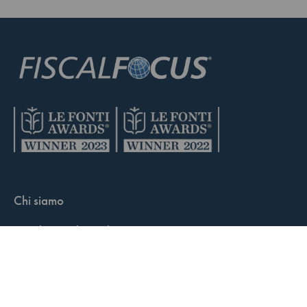
Chi siamo
Condizioni di vendita
Contatti
FisCALL Updates