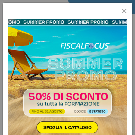
Home
Quotidiano
Il Quotidiano
Articoli Lavoro
1 giugno 2026
Categorie:
Previdenza e lavoro
>
Inail
Medici esposti a radiazioni
ionizzanti: dal 1° luglio 2026 nuova
rivalutazione delle prestazioni
INAIL
Pubblicato il Decreto del Ministero
del Lavoro n. 55/2026: fissata a
67.802,97 euro la retribuzione