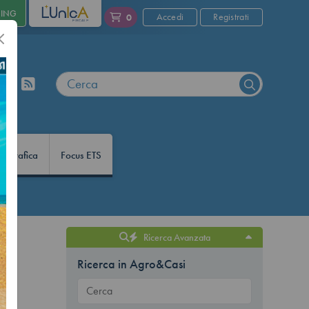
NING
L'UNICA
Accedi
Registrati
0
nfografica
Focus ETS
Ricerca Avanzata
i
Ricerca in Agro&Casi