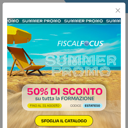
Home
Fisco
Info Fisco
Informafisco
26 giugno 2024
Categorie:
Bilancio e contabilità
>
Varie
Iscrizione degli immobili in bilancio
e riflessi sulla disciplina fiscale
Fisco & Contabilità n. 24 - 2024
Autore:
Marco Baldin
Una delle voci che rappresenta valori molto significativi
all’interno del bilancio delle imprese spesso è quella
relativa agli immobili. Spesso sorgono differenze in merito