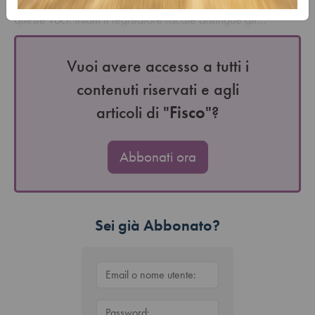
all’iscrizione contabile ed al trattamento fiscale relativo a
queste voci. Infatti il legislatore fiscale distingue gli…
Vuoi avere accesso a tutti i
contenuti riservati e agli
articoli di "
Fisco
"?
Abbonati ora
Sei già Abbonato?