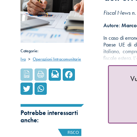
Fiscal News n
Autore:
Marco 
In caso di erron
Paese UE di de
Categorie:
italiano, compr
fiscale estera. 
Iva
>
Operazioni Intracomunitarie
Vu
Potrebbe interessarti
anche:
FISCO