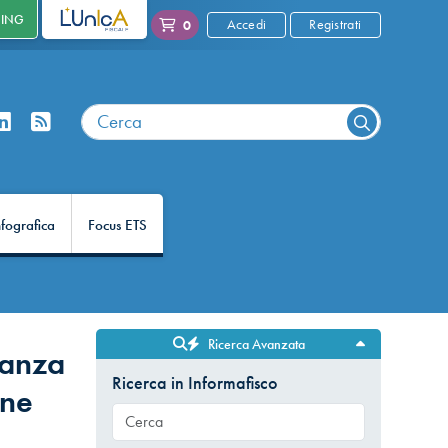
NING
L'UNICA
Accedi
Registrati
0
nfografica
Focus ETS
Ricerca Avanzata
tanza
Ricerca in Informafisco
one