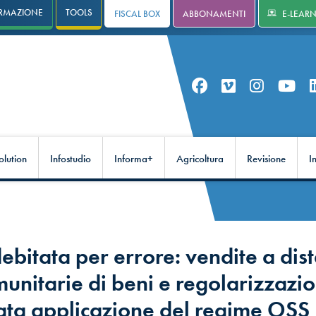
RMAZIONE
TOOLS
FISCAL BOX
ABBONAMENTI
E-LEAR
olution
Infostudio
Informa+
Agricoltura
Revisione
I
ebitata per errore: vendite a dis
munitarie di beni e regolarizzazi
rata applicazione del regime OSS