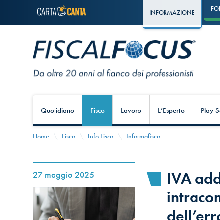
FO
INFORMAZIONE
Quotidiano
Fisco
Lavoro
L’Esperto
Play S
Home
Fisco
Info Fisco
Informafisco
IVA add
27 maggio 2025
intraco
dell’er