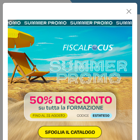
Home
Fisco
Info Fisco
Informafisco
9 aprile 2025
Categorie:
Contribuenti
>
Adempimenti
Obbligo polizze catastrofali per le
imprese
Le scadenze per stipulare la polizza
variano in base alle dimensioni
delle aziende. Tutti i chiarimenti
delle FAQ