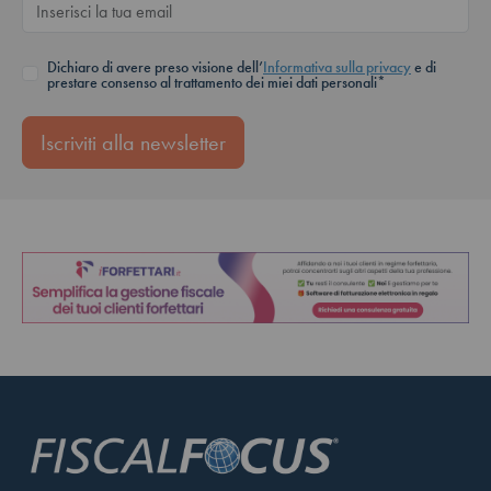
Dichiaro di avere preso visione dell’
Informativa sulla privacy
e di
prestare consenso al trattamento dei miei dati personali*
Iscriviti alla newsletter