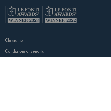
Chi siamo
Condizioni di vendita
Contatti
FisCALL Updates
Shop
Fiscal Box