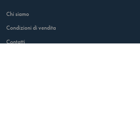
Chi siamo
Condizioni di vendita
Contatti
FisCALL Updates
Shop
Fiscal Box
Play Solution
Abbonamenti