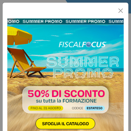
Home
Fisco
Info Fisco
Informafisco
12 marzo 2025
Categorie:
Iva
>
Varie
Regime IVA delle esportazioni
differite
Effetti del passaggio di proprietà
dei beni successivo all’esportazione
doganale
Fiscal News n. 43 - 2025