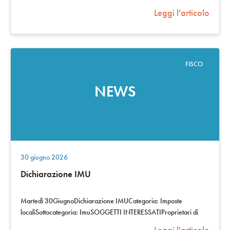
commercialiADEMPIMENTOTermine ultimo…
Leggi l'articolo
FISCO
NEWS
30 giugno 2026
Dichiarazione IMU
Martedì 30GiugnoDichiarazione IMUCategoria: Imposte
localiSottocategoria: ImuSOGGETTI INTERESSATIProprietari di
beni immobili e titolari di diritti…
Leggi l'articolo