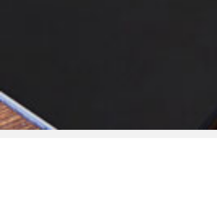
Rimani aggiornato!
Iscriviti
gratuitamente
alla nostra newsletter, e ricevi
quotidianamente le notizie che la redazione ha
preparato per te.