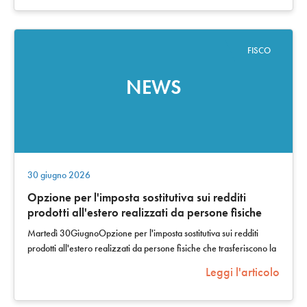
FISCO
NEWS
30 giugno 2026
Opzione per l'imposta sostitutiva sui redditi
prodotti all'estero realizzati da persone fisiche
che trasferiscono la propria residenza fiscale in
Martedì 30GiugnoOpzione per l'imposta sostitutiva sui redditi
Italia: versamento, in unica soluzione,
prodotti all'estero realizzati da persone fisiche che trasferiscono la
dell'imposta sostitutiva dell'Irpef
propria residenza…
Leggi l'articolo