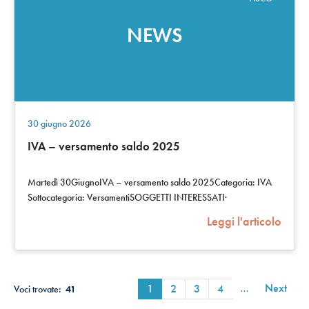
NEWS
30 giugno 2026
IVA – versamento saldo 2025
Martedì 30GiugnoIVA – versamento saldo 2025Categoria: IVA
Sottocategoria: VersamentiSOGGETTI INTERESSATI·
Contribuenti IVA che hanno…
Leggi l'articolo
…
Next
1
2
3
4
Voci trovate:
41