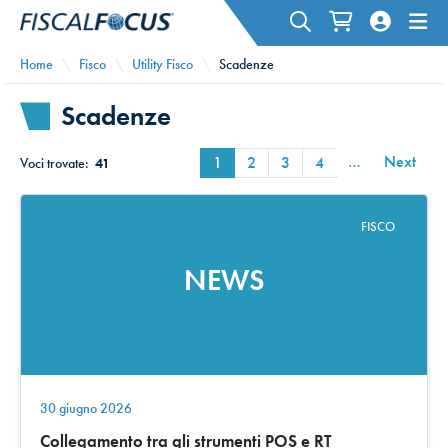
Home
Fisco
Utility Fisco
Scadenze
Scadenze
…
Next
1
2
3
4
Voci trovate:
41
FISCO
NEWS
30 giugno 2026
Collegamento tra gli strumenti POS e RT