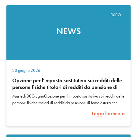
FISCO
NEWS
30 giugno 2026
Opzione per l'imposta sostitutiva sui redditi delle
persone fisiche titolari di redditi da pensione di
fonte estera che trasferiscono la propria
Martedì 30GiugnoOpzione per l'imposta sostitutiva sui redditi delle
residenza fiscale nel Mezzogiorno: versamento,
persone fisiche titolari di redditi da pensione di fonte estera che
in unica soluzione, dell'imposta sostitutiva
trasferiscono…
Leggi l'articolo
dell'Irpef