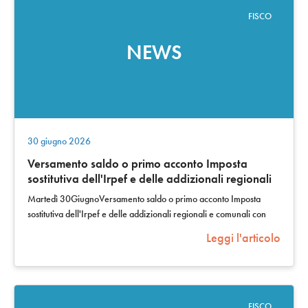
FISCO
NEWS
30 giugno 2026
Versamento saldo o primo acconto Imposta
sostitutiva dell'Irpef e delle addizionali regionali
e comunali con l'aliquota del 15% sui compensi
Martedì 30GiugnoVersamento saldo o primo acconto Imposta
derivanti dall'attività di lezioni private e
sostitutiva dell'Irpef e delle addizionali regionali e comunali con
ripetizioni svolte dai docenti titolari di cattedre
l'aliquota del 15% sui…
Leggi l'articolo
nelle scuole di ogni ordine e grado
FISCO