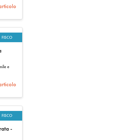
articolo
FISCO
a
nile e
articolo
FISCO
rata -