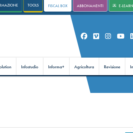
RMAZIONE
TOOLS
FISCAL BOX
ABBONAMENTI
E-LEAR
olution
Infostudio
Informa+
Agricoltura
Revisione
I