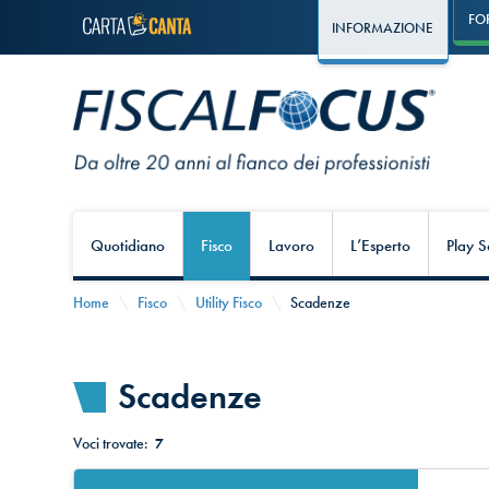
FO
INFORMAZIONE
Quotidiano
Fisco
Lavoro
L’Esperto
Play S
Home
Fisco
Utility Fisco
Scadenze
Scadenze
Voci trovate:
7