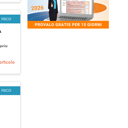
FISCO
A
oria:
articolo
FISCO
: