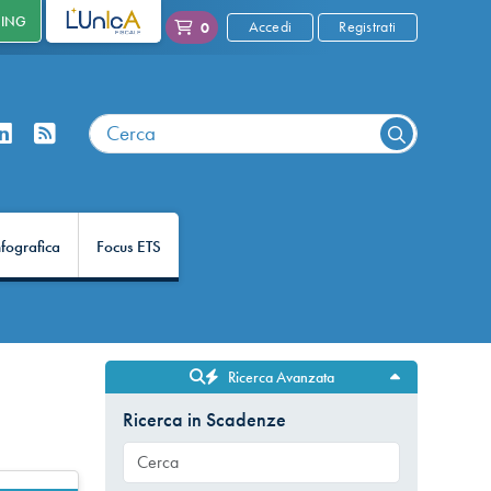
NING
L'UNICA
Accedi
Registrati
0
nfografica
Focus ETS
Ricerca Avanzata
Ricerca in Scadenze