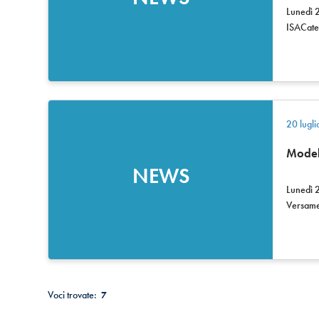
Lunedì 2
ISACate
20 lugl
Model
NEWS
Lunedì 
Versame
Voci trovate:
7