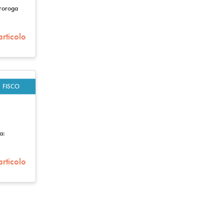
Proroga
articolo
FISCO
a:
articolo