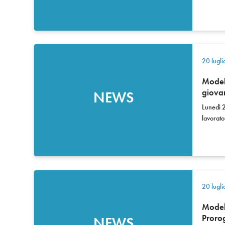
20 lugl
Modell
giovan
NEWS
Lunedì 2
lavorato
20 lugl
Modell
Proro
NEWS