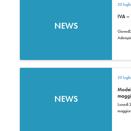
20 lugl
IVA –
NEWS
Giovedì
Adempim
20 lugl
Modell
maggi
NEWS
Lunedì 2
maggior