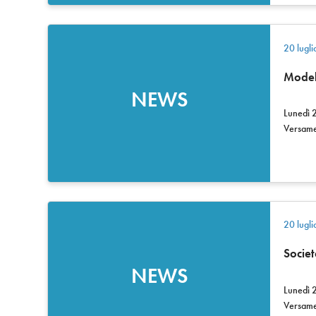
20 lugl
Modell
NEWS
Lunedì 2
Versame
20 lugl
Societ
NEWS
Lunedì 2
Versame