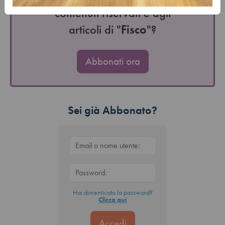
contenuti riservati e agli
articoli di "
Fisco
"?
Abbonati ora
Sei già Abbonato?
Hai dimenticato la password?
Clicca qui