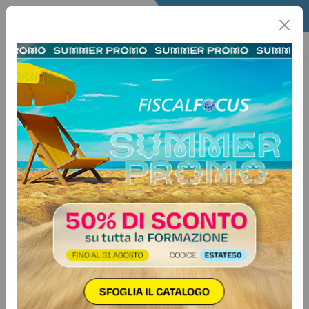
Home
Fisco
Utility Fisco
Scadenze
31 luglio 2025
CONTRATTI DI LOCAZIONE –
Registrazione e versamento
SOGGETTI INTERESSATIParti contraenti di contratti di
locazione e affitto che non abbiano optato per il regime
della "cedolare secca". ADEMPIMENTOVersamento
dell'imposta di registro sui contratti di locazione e affitto
stipulati in data 01/07/2025 o rinnovati tacitamente con
decorrenza dal…
Vuoi avere accesso a tutti i