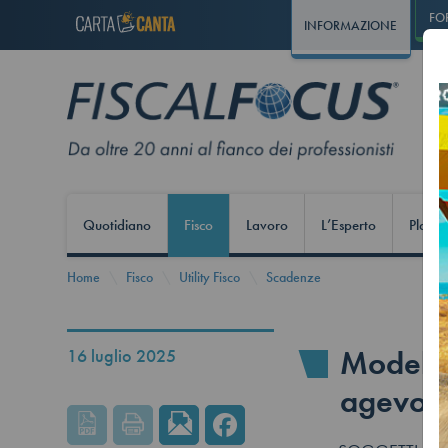
FO
INFORMAZIONE
Quotidiano
Fisco
Lavoro
L’Esperto
Play S
Home
Fisco
Utility Fisco
Scadenze
Modello
16 luglio 2025
agevola