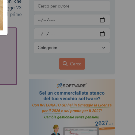
essioni che
la legge 23
to il primo
Cerca