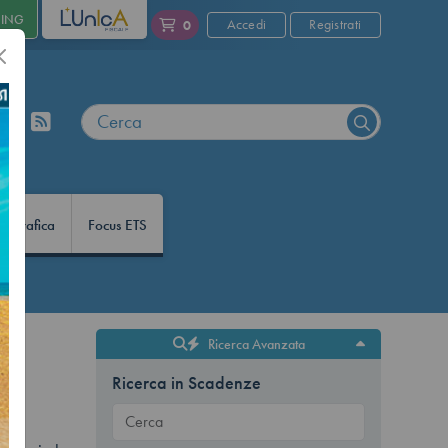
NING
L'UNICA
Accedi
Registrati
0
nfografica
Focus ETS
Ricerca Avanzata
Ricerca in Scadenze