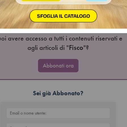
SSATIPersone fisiche esercenti attività d'impresa, arti o prof
gime forfetario agevolato di cui all'art. 1, commi da 54 a 89, del
n. 190 che hanno scelto il pagamento rateale ed hanno effettua
o il 30 giugno…
oi avere accesso a tutti i contenuti riservati e
agli articoli di "
Fisco
"?
Abbonati ora
Sei già Abbonato?