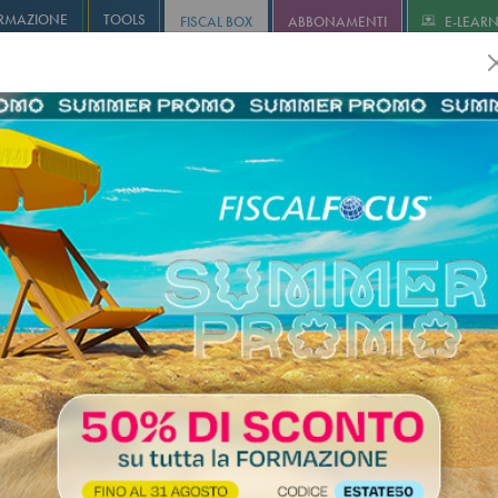
RMAZIONE
TOOLS
FISCAL BOX
ABBONAMENTI
E-LEAR
olution
Infostudio
Informa+
Agricoltura
Revisione
I
 Redditi PF – Regime forfetario
to - versamento 2° rata