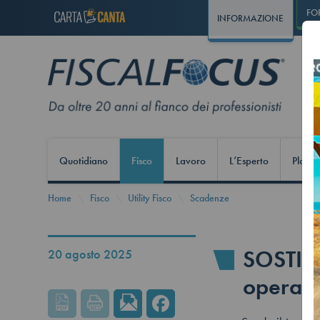
FO
INFORMAZIONE
Quotidiano
Fisco
Lavoro
L’Esperto
Play S
Home
Fisco
Utility Fisco
Scadenze
SOSTITU
20 agosto 2025
operate