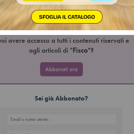
e per il versamento delle ritenute operate nel mese precedente su:
e;redditi assimilati a quelli di lavoro dipendente, compresi quell
ne coordinata e continuativa;redditi di lavoro autonomo;redditi d
i…
oi avere accesso a tutti i contenuti riservati e
agli articoli di "
Fisco
"?
Abbonati ora
Sei già Abbonato?