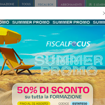
RMAZIONE
TOOLS
FISCAL BOX
ABBONAMENTI
E-LEAR
olution
Infostudio
Informa+
Agricoltura
Revisione
I
TI D’IMPOSTA - Versamento rit
 alla fonte