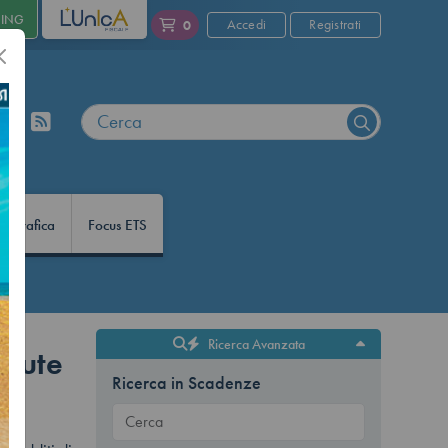
NING
L'UNICA
Accedi
Registrati
0
nfografica
Focus ETS
Ricerca Avanzata
enute
Ricerca in Scadenze