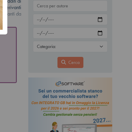
 redditi di
i derivanti
erivanti da
Cerca