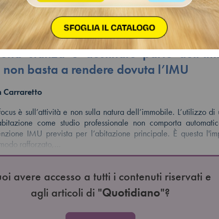
zione rafforza il principio sosta
azione principale: lavorare da casa, r
n una stanza o destinare parte dell’i
ità non basta a rendere dovuta l’IMU
 Carraretto
focus è sull’attività e non sulla natura dell’immobile. L’utilizzo d
abitazione come studio professionale non comporta automati
enzione IMU prevista per l’abitazione principale. È questa l'i
 modo rafforzato,…
oi avere accesso a tutti i contenuti riservati e
agli articoli di "
Quotidiano
"?