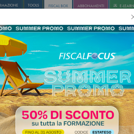
RMAZIONE
TOOLS
FISCAL BOX
ABBONAMENTI
E-LEAR
olution
Infostudio
Informa+
Agricoltura
Revisione
I
a casa-studio, l’uso professional
nza non fa perdere l’esenzione. 
ne alla categoria catastale