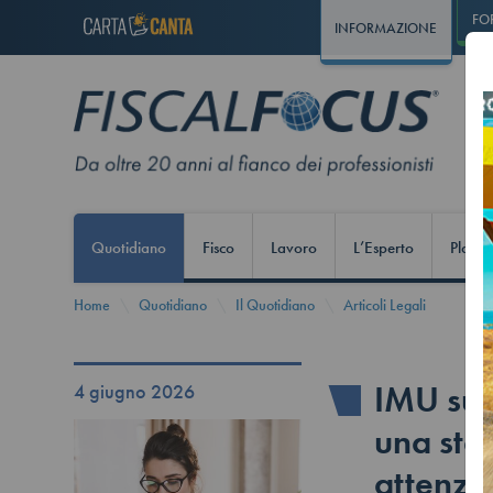
FO
INFORMAZIONE
Quotidiano
Fisco
Lavoro
L’Esperto
Play S
Home
Quotidiano
Il Quotidiano
Articoli Legali
IMU sull
4 giugno 2026
una sta
attenzio