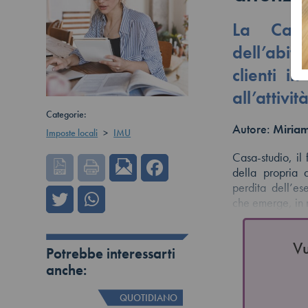
La Cassa
dell’abit
clienti i
all’attiv
Categorie:
Autore:
Miriam
Imposte locali
>
IMU
Casa-studio, il 
della propria 
perdita dell’es
che emerge, in
Vu
Potrebbe interessarti
anche:
QUOTIDIANO