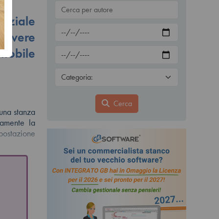
nziale
icevere
mmobile
Cerca
i una stanza
camente la
mpostazione