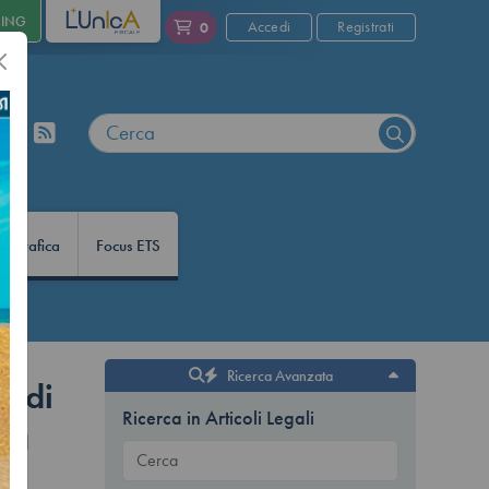
NING
L'UNICA
Accedi
Registrati
0
nfografica
Focus ETS
Ricerca Avanzata
e di
Ricerca in Articoli Legali
Ma