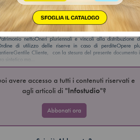
 18 del 15.05.2026
one Fiscal Focus
atrimonio nettoOneri pluriennali e vincoli alla distribuzione de
Ordine di utilizzo delle riserve in caso di perditeOpere plu
cantiereGentile Cliente, con la stesura del presente documento
dro sintetico ma…
oi avere accesso a tutti i contenuti riservati e
agli articoli di "
Infostudio
"?
Abbonati ora