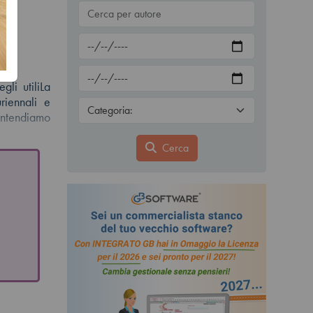
gli utiliLa
riennali e
 intendiamo
Cerca