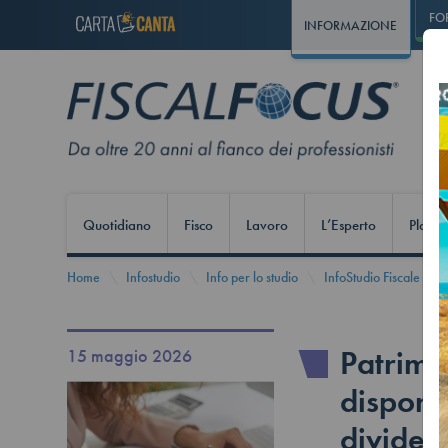
FO
INFORMAZIONE
Quotidiano
Fisco
Lavoro
L’Esperto
Play S
Home
Infostudio
Info per lo studio
InfoStudio Fiscale
Patrimo
15 maggio 2026
disponib
dividend