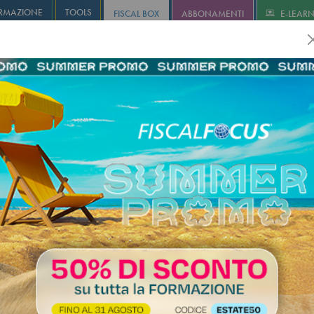
RMAZIONE
TOOLS
FISCAL BOX
ABBONAMENTI
E-LEAR
olution
Infostudio
Informa+
Agricoltura
Revisione
I
nio netto e opere pluriennali:
ilità degli utili, distribuzione dei
i e contabilità di cantiere