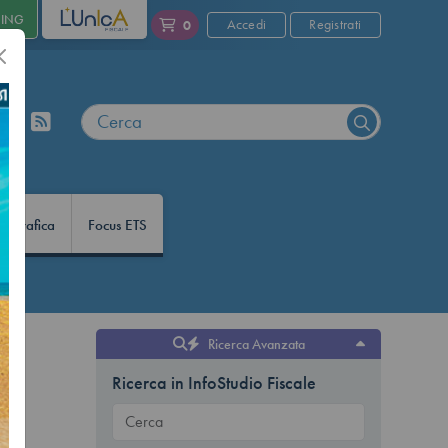
NING
L'UNICA
Accedi
Registrati
0
nfografica
Focus ETS
Ricerca Avanzata
Ricerca in InfoStudio Fiscale