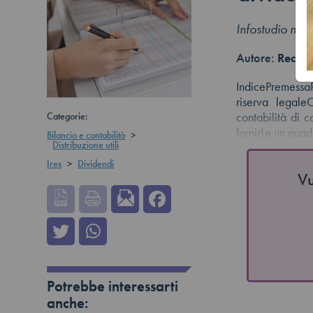
Infostudio n.
Autore:
Redazi
IndicePremessaP
riserva legale
Categorie:
contabilità di 
fornirLe un qua
Bilancio e contabilità
>
Distribuzione utili
Ires
>
Dividendi
Vu
Potrebbe interessarti
anche: