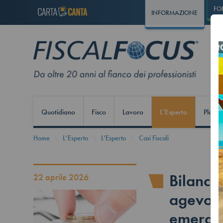
FO
INFORMAZIONE
Quotidiano
Fisco
Lavoro
L’Esperto
Play S
Home
L’Esperto
L'Esperto
Casi Fiscali
Bilanci,
22 aprile 2026
agevola
emerge 