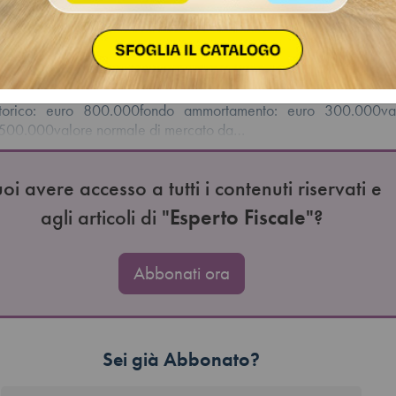
one Fiscal Focus
tecipata da due soci al 50%, intende assegnare nel 2026 u
critto tra le immobilizzazioni materiali. L’immobile presenta
 storico: euro 800.000fondo ammortamento: euro 300.000va
o 500.000valore normale di mercato da…
oi avere accesso a tutti i contenuti riservati e
agli articoli di "
Esperto Fiscale
"?
Abbonati ora
Sei già Abbonato?