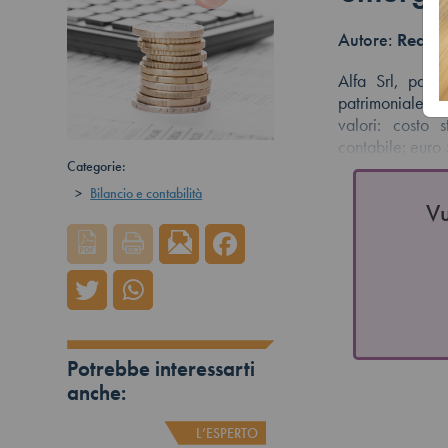
Autore:
Redazi
Alfa Srl, par
patrimoniale is
valori: costo
contabile: eur
Categorie:
>
Bilancio e contabilità
Vu
Potrebbe interessarti
anche:
L’ESPERTO