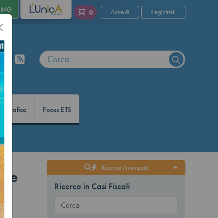
NING
L'UNICA
Accedi
Registrati
0
nfografica
Focus ETS
Ricerca Avanzata
one
Ricerca in Casi Fiscali