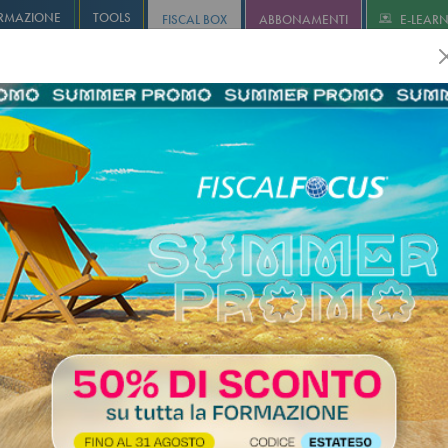
RMAZIONE
TOOLS
FISCAL BOX
ABBONAMENTI
E-LEAR
olution
Infostudio
Informa+
Agricoltura
Revisione
I
 come si contabilizza l’assegnazi
ta di un immobile ai soci quando
un plusvalore?