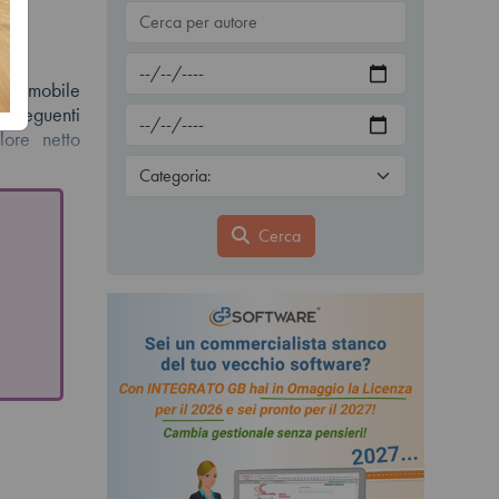
n immobile
 i seguenti
lore netto
Cerca