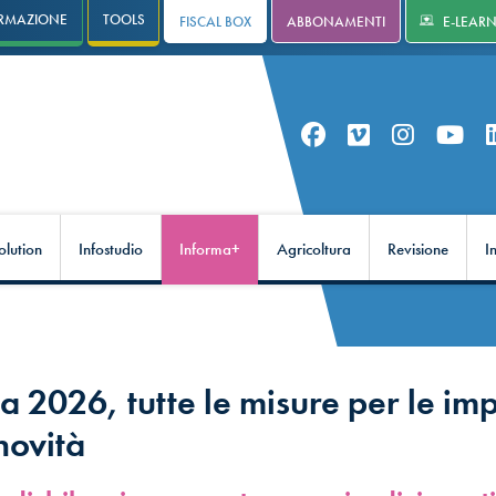
RMAZIONE
TOOLS
FISCAL BOX
ABBONAMENTI
E-LEAR
olution
Infostudio
Informa+
Agricoltura
Revisione
I
 2026, tutte le misure per le imp
novità