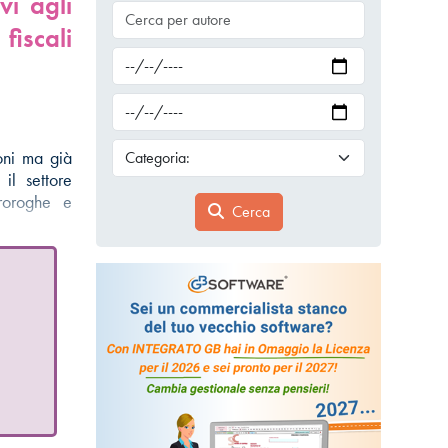
vi agli
fiscali
oni ma già
il settore
 proroghe e
Cerca