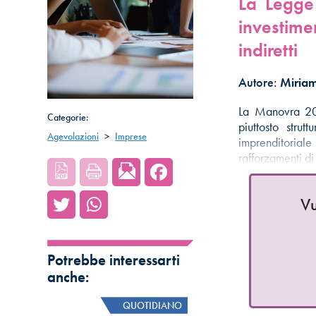
La Legge 
investimen
indiretti
Autore:
Miriam
La Manovra 202
Categorie:
piuttosto stru
Agevolazioni
>
Imprese
imprenditoriale
rafforzamenti di
Vu
Potrebbe interessarti
anche:
QUOTIDIANO