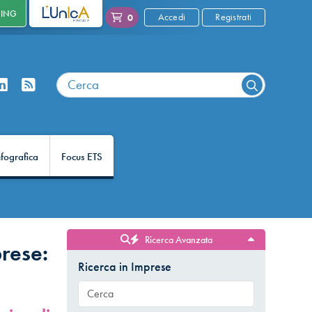
NING
L'UNICA
Accedi
Registrati
0
nfografica
Focus ETS
Ricerca Avanzata
rese:
Ricerca in Imprese