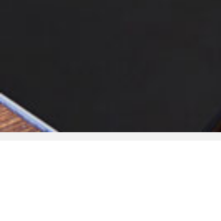
Rimani aggiornato!
Iscriviti
gratuitamente
alla nostra newsletter, e ricevi
quotidianamente le notizie che la redazione ha
preparato per te.