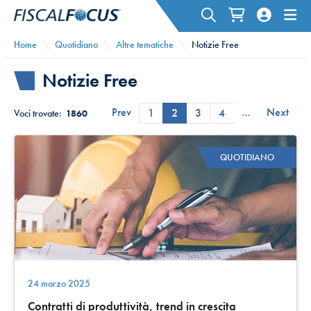
Home
Quotidiano
Altre tematiche
Notizie Free
Notizie Free
Prev
…
Next
1
2
3
4
Voci trovate:
1860
QUOTIDIANO
24 marzo 2025
Contratti di produttività, trend in crescita