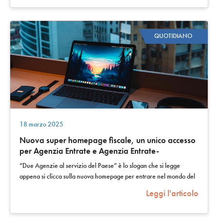
QUOTIDIANO
18 marzo 2025
Nuova super homepage fiscale, un unico accesso
per Agenzia Entrate e Agenzia Entrate-
Riscossione
“Due Agenzie al servizio del Paese” è lo slogan che si legge
appena si clicca sulla nuova homepage per entrare nel mondo del
Fisco. L’Agenzia delle…
Leggi l'articolo