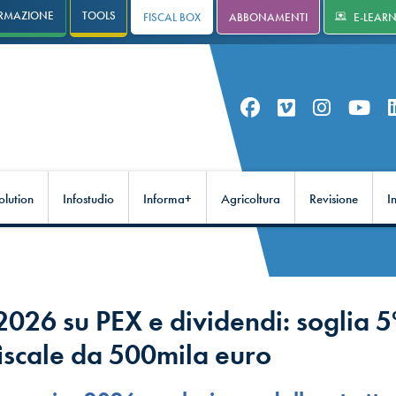
RMAZIONE
TOOLS
FISCAL BOX
ABBONAMENTI
E-LEAR
olution
Infostudio
Informa+
Agricoltura
Revisione
I
2026 su PEX e dividendi: soglia 
fiscale da 500mila euro