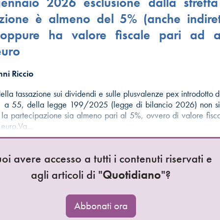
ennaio 2026 esclusione dalla stretta
azione è almeno del 5% (anche indiret
oppure ha valore fiscale pari ad 
euro
ni Riccio
ella tassazione sui dividendi e sulle plusvalenze pex introdotto da
 a 55, della legge 199/2025 (legge di bilancio 2026) non si
la partecipazione sia almeno pari al 5%, ovvero di valore fis
 euro.Va…
oi avere accesso a tutti i contenuti riservati e
agli articoli di "
Quotidiano
"?
Abbonati ora