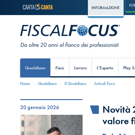
FO
INFORMAZIONE
Quotidiano
Fisco
Lavoro
L’Esperto
Play S
Home
Quotidiano
Il Quotidiano
Articoli Fisco
Novità 
20 gennaio 2026
valore 