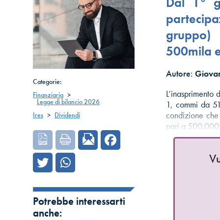
Dal 1° g
partecip
gruppo) 
500mila 
Autore:
Giovan
Categorie:
L’inasprimento d
Finanziaria
>
Legge di bilancio 2026
1, commi da 51
condizione che 
Ires
>
Dividendi
pari a 500.000
Vu
Potrebbe interessarti
anche: