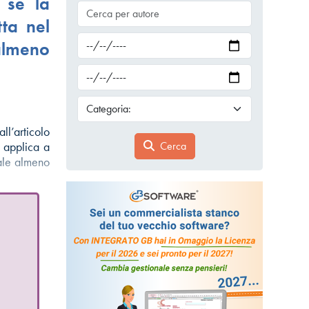
 se la
ta nel
almeno
ll’articolo
Cerca
 applica a
cale almeno