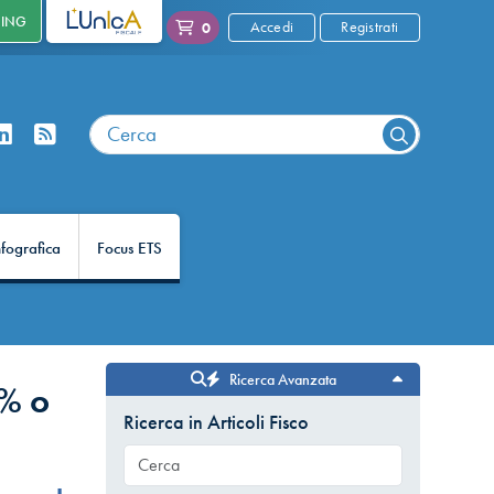
NING
L'UNICA
Accedi
Registrati
0
nfografica
Focus ETS
Ricerca Avanzata
5% o
Ricerca in Articoli Fisco