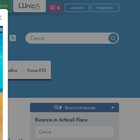
NING
L'UNICA
Accedi
Registrati
0
nfografica
Focus ETS
Ricerca Avanzata
Ricerca in Articoli Fisco