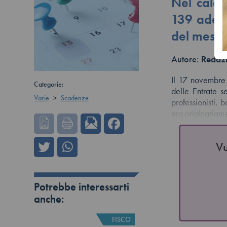
Nel calen
139 ademp
del mese
Autore:
Redazi
Il 17 novembre 
Categorie:
delle Entrate s
Varie
>
Scadenze
professionisti, 
era originaria
Vu
Potrebbe interessarti
anche:
FISCO