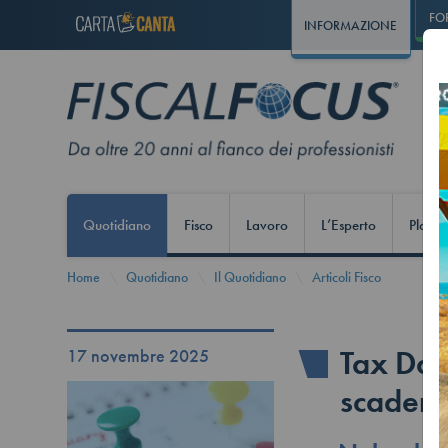
FO
INFORMAZIONE
Quotidiano
Fisco
Lavoro
L’Esperto
Play S
Home
Quotidiano
Il Quotidiano
Articoli Fisco
Tax Day
17 novembre 2025
scadenze