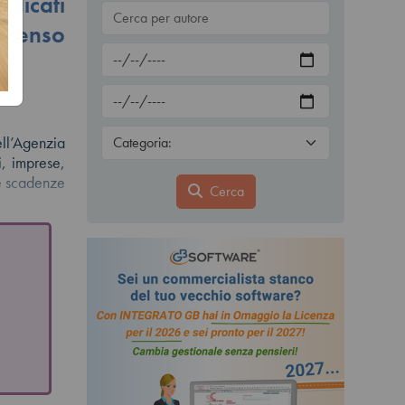
ndicati
intenso
ell’Agenzia
i, imprese,
te scadenze
Cerca