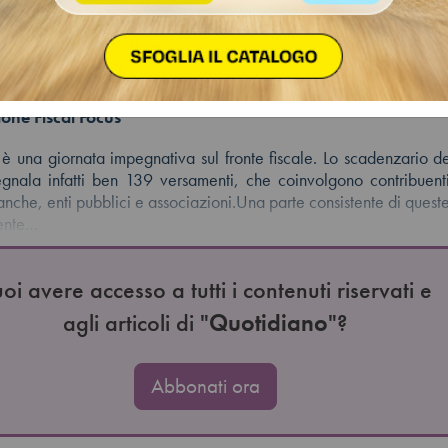
dario dell’Agenzia delle Entrate sono i
imenti: il 17 novembre è il giorno più 
one Fiscal Focus
è una giornata impegnativa sul fronte fiscale. Lo scadenzario d
egnala infatti ben 139 versamenti, che coinvolgono contribuent
banche, enti pubblici e associazioni.Una parte consistente di ques
mente…
oi avere accesso a tutti i contenuti riservati e
agli articoli di "
Quotidiano
"?
Abbonati ora