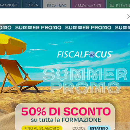
RMAZIONE
TOOLS
FISCAL BOX
ABBONAMENTI
E-LEAR
olution
Infostudio
Informa+
Agricoltura
Revisione
I
 del 17 novembre 2025, tutte le
 fiscali