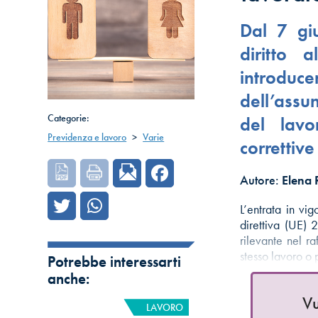
Dal 7 gi
diritto 
introd
dell’assu
Categorie:
del lavo
Previdenza e lavoro
>
Varie
correttiv
Autore:
Elena
L’entrata in vi
direttiva (UE)
rilevante nel r
stesso lavoro o
Potrebbe interessarti
anche:
Vu
LAVORO