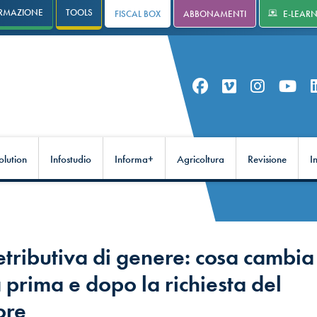
RMAZIONE
TOOLS
FISCAL BOX
ABBONAMENTI
E-LEAR
olution
Infostudio
Informa+
Agricoltura
Revisione
I
etributiva di genere: cosa cambia
 prima e dopo la richiesta del
ore