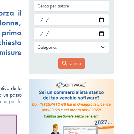
rza il
donne,
prima
chiesta
misure
Cerca
ativo della
a un passo
onne per lo