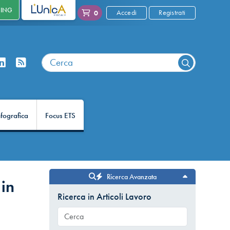
NING
L'UNICA
Accedi
Registrati
0
nfografica
Focus ETS
Ricerca Avanzata
 in
Ricerca in Articoli Lavoro