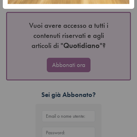
la presentazione dell’istanza di fallimento, protraendo la…
Vuoi avere accesso a tutti i
contenuti riservati e agli
articoli di "
Quotidiano
"?
Abbonati ora
Sei già Abbonato?