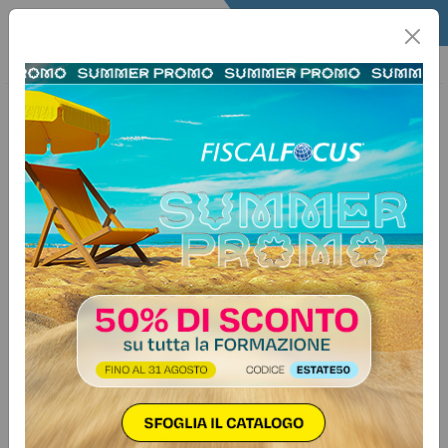
Home
Quotidiano
Il Quotidiano
Articoli Legali
24 dicembre 2025
Categorie:
Contenzioso
>
Varie
Aggravamento del dissesto e
responsabilità solidale del
liquidatore di diritto e di fatto
Autore:
Paola Mauro
In tema di responsabilità degli organi sociali, rispondono
dell’aggravamento del dissesto sia il liquidatore di diritto
sia il liquidatore di fatto che, in presenza di uno stato di
insolvenza conoscibile, omettano o ritardino colpevolmente