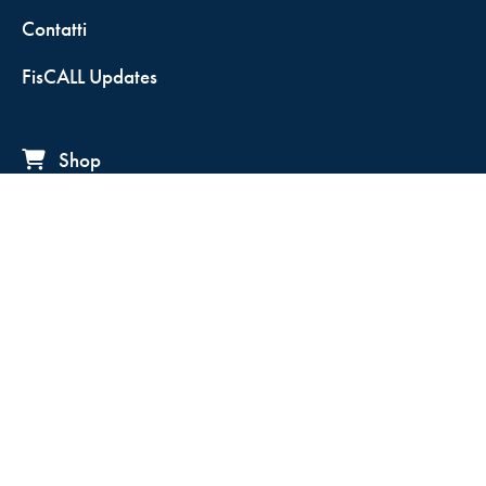
Contatti
FisCALL Updates
Shop
Fiscal Box
Play Solution
Abbonamenti
Servizio clienti