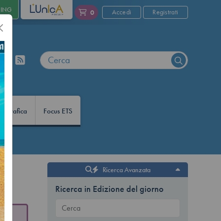
NING
L'UNICA
Accedi
Registrati
0
nfografica
Focus ETS
Ricerca Avanzata
23
Ricerca in Edizione del giorno