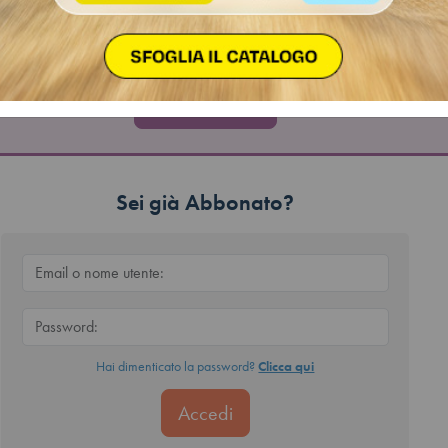
oi avere accesso a tutti i contenuti riservati e
agli articoli di "
Quotidiano
"?
Abbonati ora
Sei già Abbonato?
Hai dimenticato la password?
Clicca qui