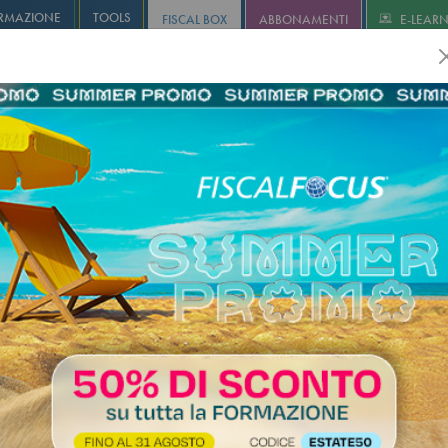
RMAZIONE
TOOLS
FISCAL BOX
ABBONAMENTI
E-LEAR
olution
Infostudio
Informa+
Agricoltura
Revisione
I
ano edizione PDF - OTTOBRE 20